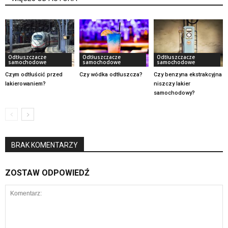
Odtłuszczacze
Odtłuszczacze
Odtłuszczacze
samochodowe
samochodowe
samochodowe
Czym odtłuścić przed
Czy wódka odtłuszcza?
Czy benzyna ekstrakcyjna
lakierowaniem?
niszczy lakier
samochodowy?
BRAK KOMENTARZY
ZOSTAW ODPOWIEDŹ