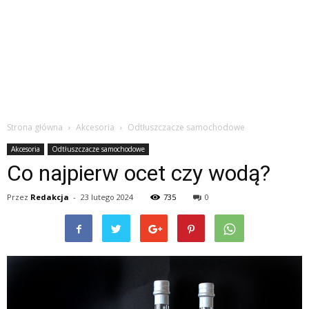
Strona główna
Akcesoria
Odtłuszczacze samochodowe
Akcesoria
Odtłuszczacze samochodowe
Co najpierw ocet czy wodą?
Przez
Redakcja
-
23 lutego 2024
735
0