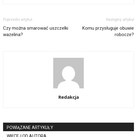
Poprzedni artykuł
Następny artykuł
Czy można smarować uszczelki
Komu przysługuje obuwie
wazelina?
robocze?
Redakcja
POWIĄZANE ARTYKUŁY
WIĘCEJ OD AUTORA