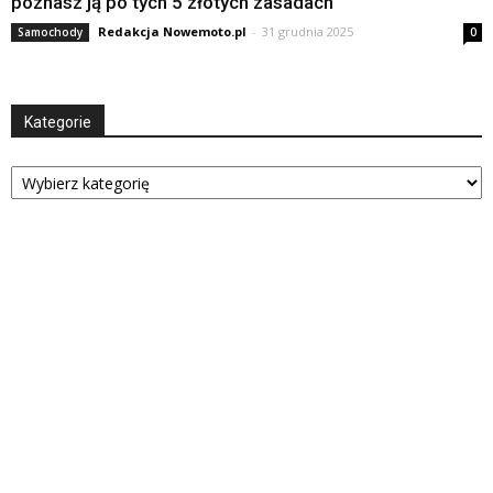
poznasz ją po tych 5 złotych zasadach
Redakcja Nowemoto.pl
-
31 grudnia 2025
Samochody
0
Kategorie
Kategorie