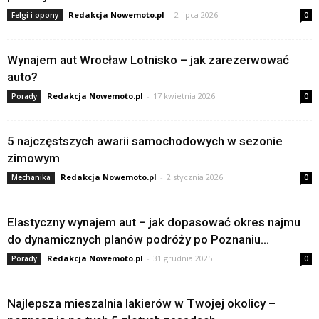
Redakcja Nowemoto.pl
-
2 lipca 2026
Felgi i opony
0
Wynajem aut Wrocław Lotnisko – jak zarezerwować
auto?
Redakcja Nowemoto.pl
-
17 kwietnia 2026
Porady
0
5 najczęstszych awarii samochodowych w sezonie
zimowym
Redakcja Nowemoto.pl
-
2 stycznia 2026
Mechanika
0
Elastyczny wynajem aut – jak dopasować okres najmu
do dynamicznych planów podróży po Poznaniu...
Redakcja Nowemoto.pl
-
31 grudnia 2025
Porady
0
Najlepsza mieszalnia lakierów w Twojej okolicy –