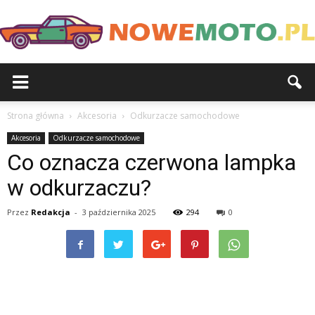
Strona główna
Akcesoria
Odkurzacze samochodowe
Akcesoria
Odkurzacze samochodowe
Co oznacza czerwona lampka
w odkurzaczu?
Przez
Redakcja
-
3 października 2025
294
0