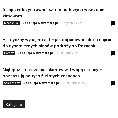
5 najczęstszych awarii samochodowych w sezonie
zimowym
Redakcja Nowemoto.pl
-
2 stycznia 2026
Mechanika
0
Elastyczny wynajem aut – jak dopasować okres najmu
do dynamicznych planów podróży po Poznaniu...
Redakcja Nowemoto.pl
-
31 grudnia 2025
Porady
0
Najlepsza mieszalnia lakierów w Twojej okolicy –
poznasz ją po tych 5 złotych zasadach
Redakcja Nowemoto.pl
-
31 grudnia 2025
Samochody
0
Kategorie
Kategorie