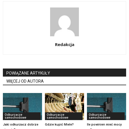
Redakcja
POWIĄZANE ARTYKUŁY
WIĘCEJ OD AUTORA
Odkurzacze
Odkurzacze
Odkurzacze
samochodowe
samochodowe
samochodowe
Jaki odkurzacz dobrze
Gdzie kupić Miele?
Ile powinien mieć mocy