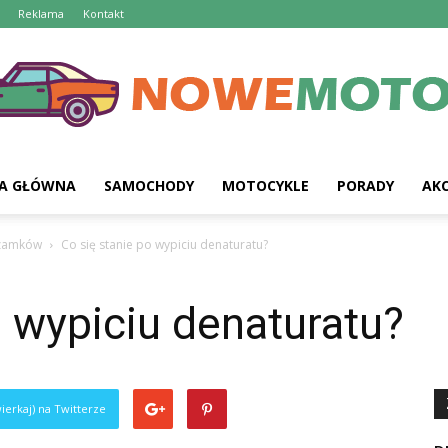
Reklama
Kontakt
A GŁÓWNA
SAMOCHODY
MOTOCYKLE
PORADY
AKC
 zamków
Co się stanie po wypiciu denaturatu?
o wypiciu denaturatu?
ierkaj) na Twitterze