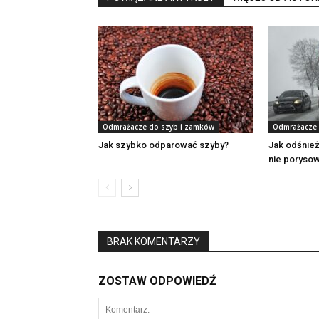
Odmrażacze do szyb i zamków
Odmrażacze 
Jak szybko odparować szyby?
Jak odśnie
nie poryso
BRAK KOMENTARZY
ZOSTAW ODPOWIEDŹ