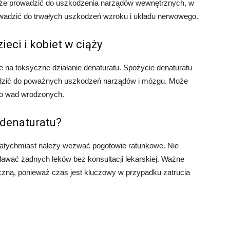
oże prowadzić do uszkodzenia narządów wewnętrznych, w
wadzić do trwałych uszkodzeń wzroku i układu nerwowego.
ieci i kobiet w ciąży
we na toksyczne działanie denaturatu. Spożycie denaturatu
adzić do poważnych uszkodzeń narządów i mózgu. Może
do wad wrodzonych.
 denaturatu?
 natychmiast należy wezwać pogotowie ratunkowe. Nie
wać żadnych leków bez konsultacji lekarskiej. Ważne
czną, ponieważ czas jest kluczowy w przypadku zatrucia