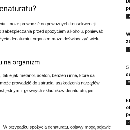
D
denaturatu?
p
F
rowia i może prowadzić do poważnych konsekwencji.
o zabezpieczania przed spożyciem alkoholu, ponieważ
W
życia denaturatu, organizm może doświadczyć wielu
z
P
u na organizm
5
s
takie jak metanol, aceton, benzen i inne, które są
M
 może prowadzić do zatrucia, uszkodzenia narządów
est jednym z głównych składników denaturatu, jest
E
o
p
P
W przypadku spożycia denaturatu, objawy mogą pojawić