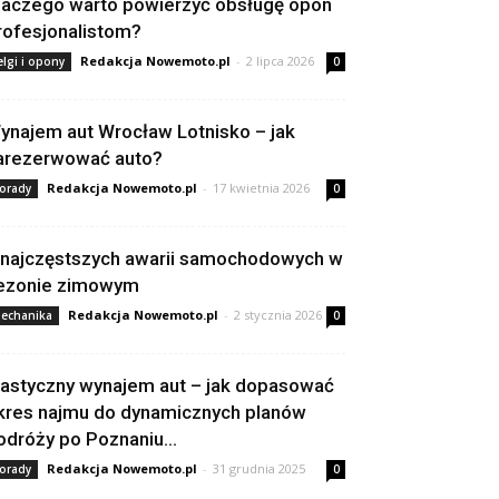
laczego warto powierzyć obsługę opon
rofesjonalistom?
Redakcja Nowemoto.pl
-
2 lipca 2026
elgi i opony
0
ynajem aut Wrocław Lotnisko – jak
arezerwować auto?
Redakcja Nowemoto.pl
-
17 kwietnia 2026
orady
0
 najczęstszych awarii samochodowych w
ezonie zimowym
Redakcja Nowemoto.pl
-
2 stycznia 2026
echanika
0
lastyczny wynajem aut – jak dopasować
kres najmu do dynamicznych planów
odróży po Poznaniu...
Redakcja Nowemoto.pl
-
31 grudnia 2025
orady
0