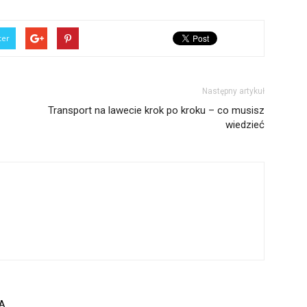
ter
Następny artykuł
Transport na lawecie krok po kroku – co musisz
wiedzieć
A