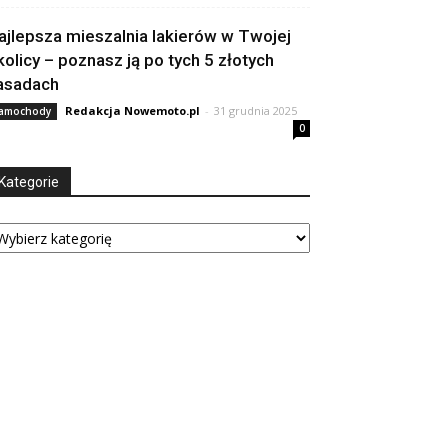
ajlepsza mieszalnia lakierów w Twojej
kolicy – poznasz ją po tych 5 złotych
asadach
Redakcja Nowemoto.pl
-
31 grudnia 2025
amochody
0
Kategorie
tegorie