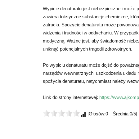
Wypicie denaturatu jest niebezpieczne i może
zawiera toksyczne substancje chemiczne, któ
zatrucia. Spożycie denaturatu może powodować 
widzenia i trudności w oddychaniu. W przypa
medyczną. Ważne jest, aby świadomość niebez
uniknąć potencjalnych tragedii zdrowotnych.
Po wypiciu denaturatu może dojść do poważneg
narządów wewnętrznych, uszkodzenia układu n
spożycia denaturatu, natychmiast należy wezw
Link do strony internetowej:
https://www.ajkomp.
[Głosów:0 Średnia:0/5]