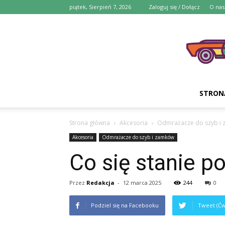
piątek, Sierpień 7, 2026
Zaloguj się / Dołącz
O nas
STRON
Strona główna
Akcesoria
Odmrażacze do szyb i
Akcesoria
Odmrażacze do szyb i zamków
Co się stanie p
Przez
Redakcja
-
12 marca 2025
244
0
Podziel się na Facebooku
Tweet (Ćw