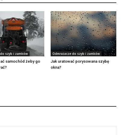
do szyb i zamków
Odmrażacze do szyb i zamków
żać samochód żeby go
Jak uratować porysowana szybę
wać?
okna?