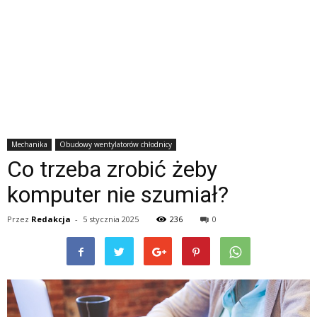
Mechanika
Obudowy wentylatorów chłodnicy
Co trzeba zrobić żeby
komputer nie szumiał?
Przez
Redakcja
-
5 stycznia 2025
236
0