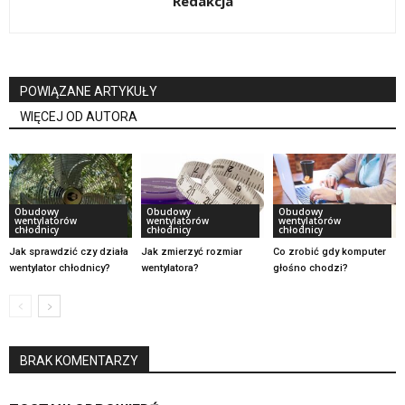
Redakcja
POWIĄZANE ARTYKUŁY
WIĘCEJ OD AUTORA
Obudowy
Obudowy
Obudowy
wentylatorów
wentylatorów
wentylatorów
chłodnicy
chłodnicy
chłodnicy
Jak sprawdzić czy działa
Jak zmierzyć rozmiar
Co zrobić gdy komputer
wentylator chłodnicy?
wentylatora?
głośno chodzi?
BRAK KOMENTARZY