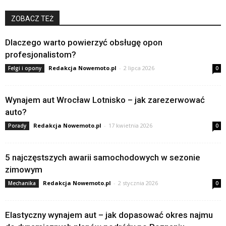
ZOBACZ TEŻ
Dlaczego warto powierzyć obsługę opon
profesjonalistom?
Redakcja Nowemoto.pl
-
2 lipca 2026
Felgi i opony
0
Wynajem aut Wrocław Lotnisko – jak zarezerwować
auto?
Redakcja Nowemoto.pl
-
17 kwietnia 2026
Porady
0
5 najczęstszych awarii samochodowych w sezonie
zimowym
Redakcja Nowemoto.pl
-
2 stycznia 2026
Mechanika
0
Elastyczny wynajem aut – jak dopasować okres najmu