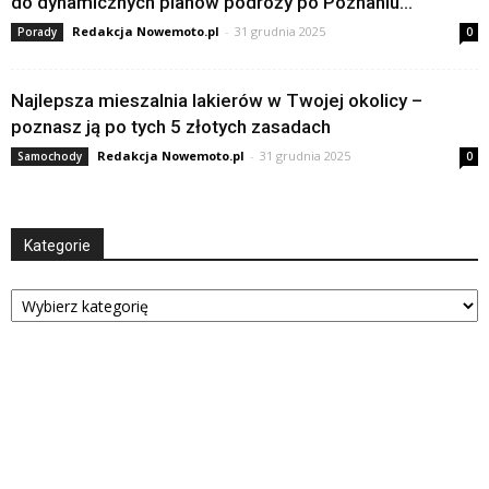
do dynamicznych planów podróży po Poznaniu...
Redakcja Nowemoto.pl
-
31 grudnia 2025
Porady
0
Najlepsza mieszalnia lakierów w Twojej okolicy –
poznasz ją po tych 5 złotych zasadach
Redakcja Nowemoto.pl
-
31 grudnia 2025
Samochody
0
Kategorie
Kategorie