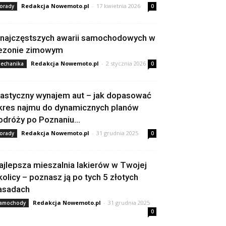
Redakcja Nowemoto.pl
-
17 kwietnia 2026
orady
0
 najczęstszych awarii samochodowych w
ezonie zimowym
Redakcja Nowemoto.pl
-
2 stycznia 2026
echanika
0
lastyczny wynajem aut – jak dopasować
kres najmu do dynamicznych planów
odróży po Poznaniu...
Redakcja Nowemoto.pl
-
31 grudnia 2025
orady
0
ajlepsza mieszalnia lakierów w Twojej
kolicy – poznasz ją po tych 5 złotych
asadach
Redakcja Nowemoto.pl
-
31 grudnia 2025
amochody
0