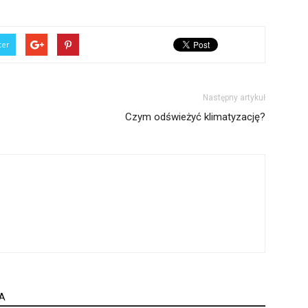
ter
Następny artykuł
Czym odświeżyć klimatyzację?
A