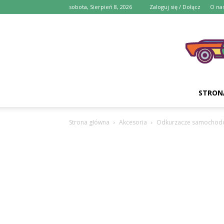
sobota, Sierpień 8, 2026
Zaloguj się / Dołącz
O na
STRON
Strona główna
Akcesoria
Odkurzacze samochod