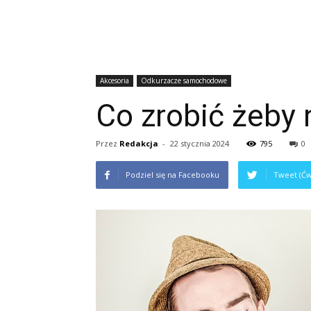
Akcesoria
Odkurzacze samochodowe
Co zrobić żeby 
Przez
Redakcja
-
22 stycznia 2024
795
0
Podziel się na Facebooku
Tweet (Ćw