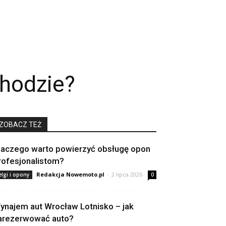
chodzie?
ZOBACZ TEŻ
laczego warto powierzyć obsługę opon
rofesjonalistom?
Redakcja Nowemoto.pl
-
2 lipca 2026
elgi i opony
0
ynajem aut Wrocław Lotnisko – jak
arezerwować auto?