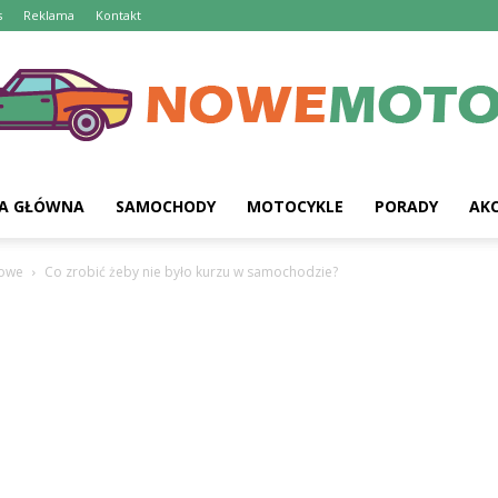
s
Reklama
Kontakt
A GŁÓWNA
SAMOCHODY
MOTOCYKLE
PORADY
AKC
owe
Co zrobić żeby nie było kurzu w samochodzie?