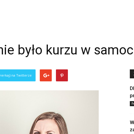
nie było kurzu w samo
ierkaj) na Twitterze
D
p
F
W
z