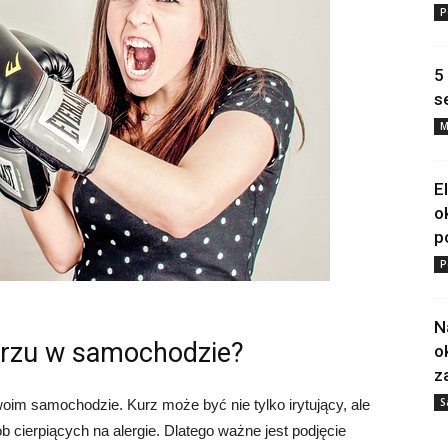
P
5
s
M
E
o
p
P
N
kurzu w samochodzie?
o
z
S
im samochodzie. Kurz może być nie tylko irytujący, ale
b cierpiących na alergie. Dlatego ważne jest podjęcie