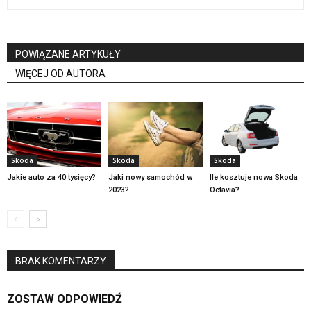
POWIĄZANE ARTYKUŁY
WIĘCEJ OD AUTORA
Skoda
Skoda
Skoda
Jakie auto za 40 tysięcy?
Jaki nowy samochód w
Ile kosztuje nowa Skoda
2023?
Octavia?
BRAK KOMENTARZY
ZOSTAW ODPOWIEDŹ