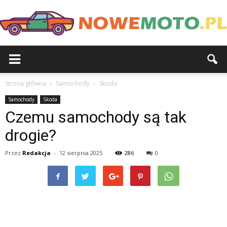
Strona główna
Samochody
Skoda
Samochody
Skoda
Czemu samochody są tak
drogie?
Przez
Redakcja
-
12 sierpnia 2025
286
0