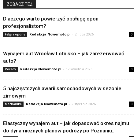
ZOBACZ TEŻ
Dlaczego warto powierzyć obsługę opon
profesjonalistom?
Redakcja Nowemoto.pl
-
2 lipca 2026
Felgi i opony
0
Wynajem aut Wrocław Lotnisko – jak zarezerwować
auto?
Redakcja Nowemoto.pl
-
17 kwietnia 2026
Porady
0
5 najczęstszych awarii samochodowych w sezonie
zimowym
Redakcja Nowemoto.pl
-
2 stycznia 2026
Mechanika
0
Elastyczny wynajem aut – jak dopasować okres najmu
do dynamicznych planów podróży po Poznaniu...