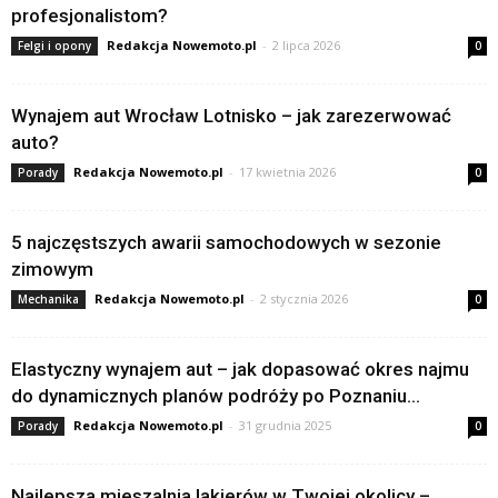
profesjonalistom?
Redakcja Nowemoto.pl
-
2 lipca 2026
Felgi i opony
0
Wynajem aut Wrocław Lotnisko – jak zarezerwować
auto?
Redakcja Nowemoto.pl
-
17 kwietnia 2026
Porady
0
5 najczęstszych awarii samochodowych w sezonie
zimowym
Redakcja Nowemoto.pl
-
2 stycznia 2026
Mechanika
0
Elastyczny wynajem aut – jak dopasować okres najmu
do dynamicznych planów podróży po Poznaniu...
Redakcja Nowemoto.pl
-
31 grudnia 2025
Porady
0
Najlepsza mieszalnia lakierów w Twojej okolicy –