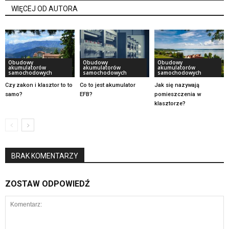
WIĘCEJ OD AUTORA
Obudowy
Obudowy
Obudowy
akumulatorów
akumulatorów
akumulatorów
samochodowych
samochodowych
samochodowych
Czy zakon i klasztor to to
Co to jest akumulator
Jak się nazywają
samo?
EFB?
pomieszczenia w
klasztorze?
BRAK KOMENTARZY
ZOSTAW ODPOWIEDŹ