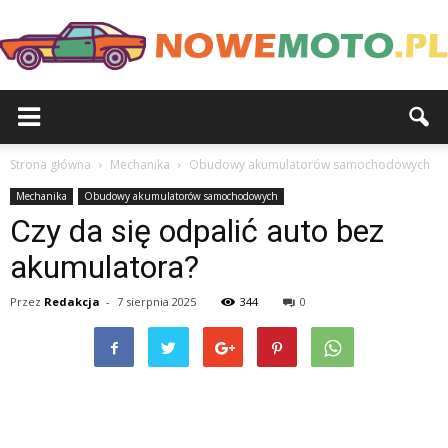
Strona główna
Mechanika
Obudowy akumulatorów samochodowych
Mechanika
Obudowy akumulatorów samochodowych
Czy da się odpalić auto bez
akumulatora?
Przez
Redakcja
-
7 sierpnia 2025
344
0