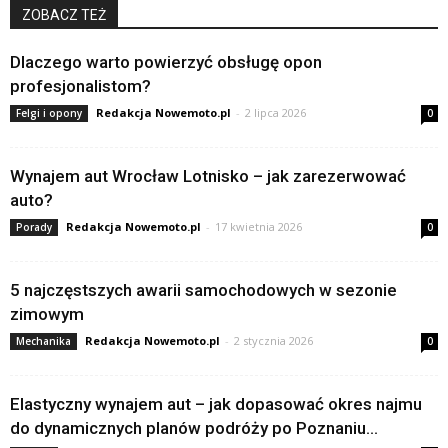
ZOBACZ TEŻ
Dlaczego warto powierzyć obsługę opon
profesjonalistom?
Redakcja Nowemoto.pl
-
2 lipca 2026
Felgi i opony
0
Wynajem aut Wrocław Lotnisko – jak zarezerwować
auto?
Redakcja Nowemoto.pl
-
17 kwietnia 2026
Porady
0
5 najczęstszych awarii samochodowych w sezonie
zimowym
Redakcja Nowemoto.pl
-
2 stycznia 2026
Mechanika
0
Elastyczny wynajem aut – jak dopasować okres najmu
do dynamicznych planów podróży po Poznaniu...