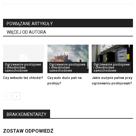
POWIĄZANE ARTYKUŁY
WIĘCEJ OD AUTORA
Ogrzewanie postojowe
Ogrzewanie postojowe
Ogrzewanie postojowe
i chłodnictwo
i chłodnictwo
i chłodnictwo
samochodowe
samochodowe
samochodowe
Czy webasto też chłodzi?
Czy auto dużo pali na
Jakie zużycie paliwa przy
postoju?
ogrzewaniu postojowym?
BRAK KOMENTARZY
ZOSTAW ODPOWIEDŹ