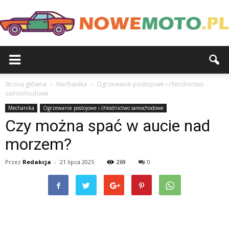
Strona główna
Mechanika
Ogrzewanie postojowe i chłodnictwo
samochodowe
Mechanika
Ogrzewanie postojowe i chłodnictwo samochodowe
Czy można spać w aucie nad
morzem?
Przez
Redakcja
-
21 lipca 2025
269
0