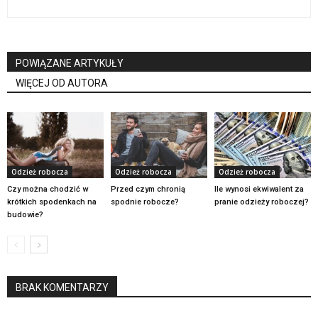
POWIĄZANE ARTYKUŁY
WIĘCEJ OD AUTORA
Odzież robocza
Odzież robocza
Odzież robocza
Czy można chodzić w
Przed czym chronią
Ile wynosi ekwiwalent za
krótkich spodenkach na
spodnie robocze?
pranie odzieży roboczej?
budowie?
BRAK KOMENTARZY