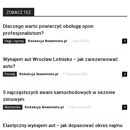
ZOBACZ TEŻ
Dlaczego warto powierzyć obsługę opon
profesjonalistom?
Redakcja Nowemoto.pl
-
2 lipca 2026
Felgi i opony
0
Wynajem aut Wrocław Lotnisko – jak zarezerwować
auto?
Redakcja Nowemoto.pl
-
17 kwietnia 2026
Porady
0
5 najczęstszych awarii samochodowych w sezonie
zimowym
Redakcja Nowemoto.pl
-
2 stycznia 2026
Mechanika
0
Elastyczny wynajem aut – jak dopasować okres najmu