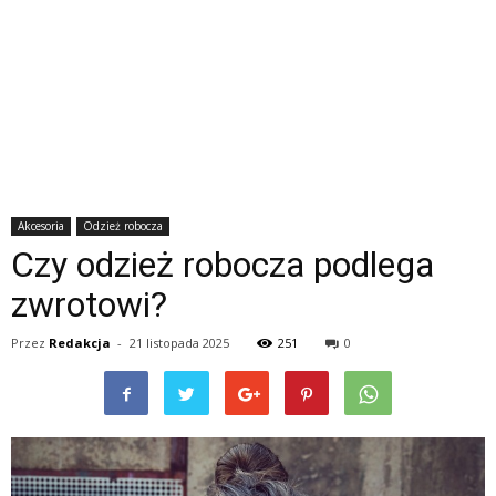
Akcesoria
Odzież robocza
Czy odzież robocza podlega
zwrotowi?
Przez
Redakcja
-
21 listopada 2025
251
0