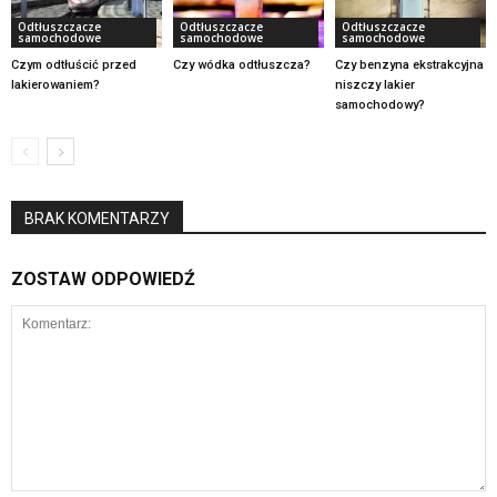
Odtłuszczacze
Odtłuszczacze
Odtłuszczacze
samochodowe
samochodowe
samochodowe
Czym odtłuścić przed
Czy wódka odtłuszcza?
Czy benzyna ekstrakcyjna
lakierowaniem?
niszczy lakier
samochodowy?
BRAK KOMENTARZY
ZOSTAW ODPOWIEDŹ