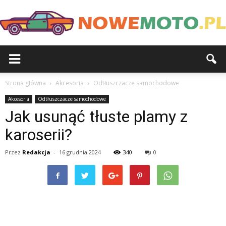
Strona główna
Akcesoria
Odtłuszczacze samochodowe
Akcesoria
Odtłuszczacze samochodowe
Jak usunąć tłuste plamy z
karoserii?
Przez
Redakcja
-
16 grudnia 2024
340
0