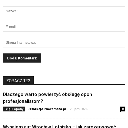
ZOBACZ TEŻ
Dlaczego warto powierzyć obsługę opon
profesjonalistom?
Redakcja Nowemoto.pl
-
2 lipca 2026
Felgi i opony
0
Wynajem aut Wrocław Lotnisko – jak zarezerwować