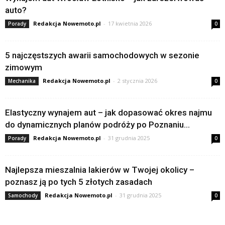
auto?
Redakcja Nowemoto.pl
-
17 kwietnia 2026
Porady
0
5 najczęstszych awarii samochodowych w sezonie
zimowym
Redakcja Nowemoto.pl
-
2 stycznia 2026
Mechanika
0
Elastyczny wynajem aut – jak dopasować okres najmu
do dynamicznych planów podróży po Poznaniu...
Redakcja Nowemoto.pl
-
31 grudnia 2025
Porady
0
Najlepsza mieszalnia lakierów w Twojej okolicy –
poznasz ją po tych 5 złotych zasadach
Redakcja Nowemoto.pl
-
31 grudnia 2025
Samochody
0