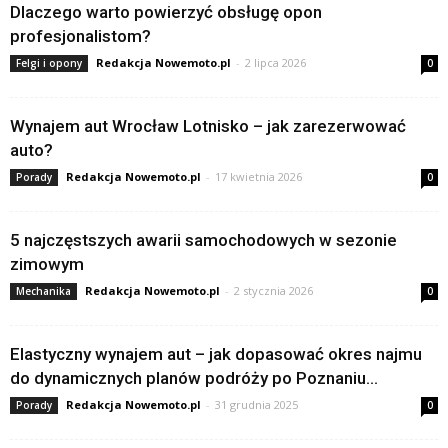
Dlaczego warto powierzyć obsługę opon
profesjonalistom?
Redakcja Nowemoto.pl
-
2 lipca 2026
Felgi i opony
0
Wynajem aut Wrocław Lotnisko – jak zarezerwować
auto?
Redakcja Nowemoto.pl
-
17 kwietnia 2026
Porady
0
5 najczęstszych awarii samochodowych w sezonie
zimowym
Redakcja Nowemoto.pl
-
2 stycznia 2026
Mechanika
0
Elastyczny wynajem aut – jak dopasować okres najmu
do dynamicznych planów podróży po Poznaniu...
Redakcja Nowemoto.pl
-
31 grudnia 2025
Porady
0