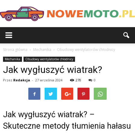
Strona główna
Mechanika
Obudowy wentylatorów chłodnicy
Mechanika
Obudowy wentylatorów chłodnicy
Jak wygłuszyć wiatrak?
Przez
Redakcja
-
27 września 2024
270
0
Jak wygłuszyć wiatrak? –
Skuteczne metody tłumienia hałasu