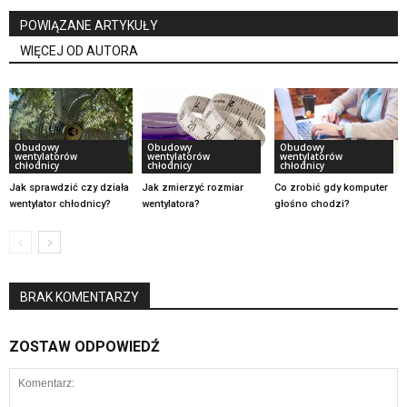
POWIĄZANE ARTYKUŁY
WIĘCEJ OD AUTORA
Obudowy
Obudowy
Obudowy
wentylatorów
wentylatorów
wentylatorów
chłodnicy
chłodnicy
chłodnicy
Jak sprawdzić czy działa
Jak zmierzyć rozmiar
Co zrobić gdy komputer
wentylator chłodnicy?
wentylatora?
głośno chodzi?
BRAK KOMENTARZY
ZOSTAW ODPOWIEDŹ