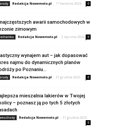
Redakcja Nowemoto.pl
-
17 kwietnia 2026
orady
0
 najczęstszych awarii samochodowych w
ezonie zimowym
Redakcja Nowemoto.pl
-
2 stycznia 2026
echanika
0
lastyczny wynajem aut – jak dopasować
kres najmu do dynamicznych planów
odróży po Poznaniu...
Redakcja Nowemoto.pl
-
31 grudnia 2025
orady
0
ajlepsza mieszalnia lakierów w Twojej
kolicy – poznasz ją po tych 5 złotych
asadach
Redakcja Nowemoto.pl
-
31 grudnia 2025
amochody
0