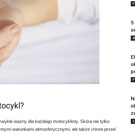
P
5
s
M
E
o
p
P
N
tocykl?
o
z
zwykle ważny dla każdego motocyklisty. Skóra nie tylko
S
nnymi warunkami atmosferycznymi, ale także chroni przed