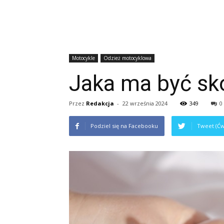
Motocykle
Odzież motocyklowa
Jaka ma być sk
Przez
Redakcja
-
22 września 2024
349
0
Podziel się na Facebooku
Tweet (Ćw