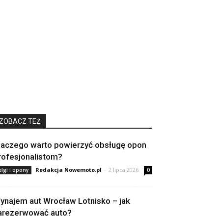
ZOBACZ TEŻ
laczego warto powierzyć obsługę opon
rofesjonalistom?
Redakcja Nowemoto.pl
-
2 lipca 2026
elgi i opony
0
ynajem aut Wrocław Lotnisko – jak
arezerwować auto?