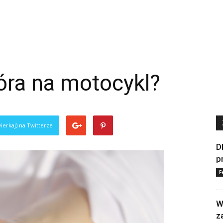
óra na motocykl?
ierkaj) na Twitterze
D
p
F
W
z