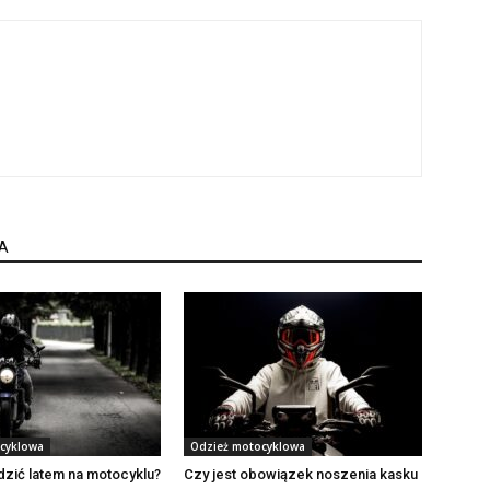
A
cyklowa
Odzież motocyklowa
zić latem na motocyklu?
Czy jest obowiązek noszenia kasku