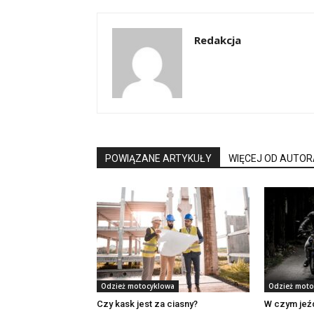
Redakcja
POWIĄZANE ARTYKUŁY
WIĘCEJ OD AUTOR
Odzież motocyklowa
Odzież moto
Czy kask jest za ciasny?
W czym jeźd