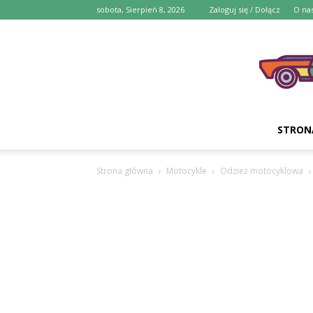
sobota, Sierpień 8, 2026
Zaloguj się / Dołącz
O na
STRON
Strona główna
Motocykle
Odzież motocyklowa