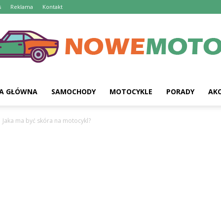
s
Reklama
Kontakt
A GŁÓWNA
SAMOCHODY
MOTOCYKLE
PORADY
AKC
Jaka ma być skóra na motocykl?