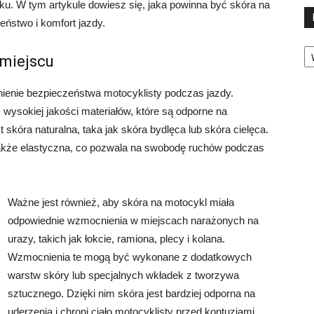
. W tym artykule dowiesz się, jaka powinna być skóra na
ństwo i komfort jazdy.
Ka
miejscu
ienie bezpieczeństwa motocyklisty podczas jazdy.
 wysokiej jakości materiałów, które są odporne na
 skóra naturalna, taka jak skóra bydlęca lub skóra cielęca.
e także elastyczna, co pozwala na swobodę ruchów podczas
Ważne jest również, aby skóra na motocykl miała
odpowiednie wzmocnienia w miejscach narażonych na
urazy, takich jak łokcie, ramiona, plecy i kolana.
Wzmocnienia te mogą być wykonane z dodatkowych
warstw skóry lub specjalnych wkładek z tworzywa
sztucznego. Dzięki nim skóra jest bardziej odporna na
uderzenia i chroni ciało motocyklisty przed kontuzjami.