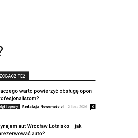
?
ZOBACZ TEŻ
laczego warto powierzyć obsługę opon
rofesjonalistom?
Redakcja Nowemoto.pl
-
2 lipca 2026
elgi i opony
0
ynajem aut Wrocław Lotnisko – jak
arezerwować auto?