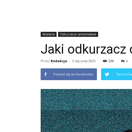
Akcesoria
Odkurzacze samochodowe
Jaki odkurzacz
Przez
Redakcja
-
3 stycznia 2025
236
0
Podziel się na Facebooku
Tweet (Ćw