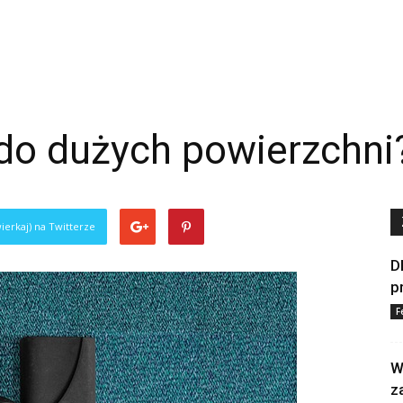
 do dużych powierzchni
ierkaj) na Twitterze
D
p
F
W
z