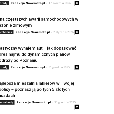
Redakcja Nowemoto.pl
-
17 kwietnia 2026
orady
0
 najczęstszych awarii samochodowych w
ezonie zimowym
Redakcja Nowemoto.pl
-
2 stycznia 2026
echanika
0
lastyczny wynajem aut – jak dopasować
kres najmu do dynamicznych planów
odróży po Poznaniu...
Redakcja Nowemoto.pl
-
31 grudnia 2025
orady
0
ajlepsza mieszalnia lakierów w Twojej
kolicy – poznasz ją po tych 5 złotych
asadach
Redakcja Nowemoto.pl
-
31 grudnia 2025
amochody
0