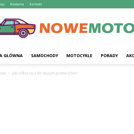
nas
Reklama
Kontakt
A GŁÓWNA
SAMOCHODY
MOTOCYKLE
PORADY
AKC
owe
Jaki odkurzacz do dużych powierzchni?