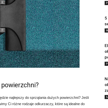
P
5
s
M
E
o
p
P
N
 powierzchni?
o
z
S
ędzie najlepszy do sprzątania dużych powierzchni? Jeśli
awimy Ci różne rodzaje odkurzaczy, które są idealne do