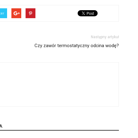
ter
Następny artykuł
Czy zawór termostatyczny odcina wodę?
A