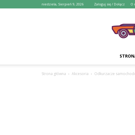
niedziela, Sierpień 9, 2026
Zaloguj się / Dołącz
O 
STRON
Strona główna
Akcesoria
Odkurzacze samochod