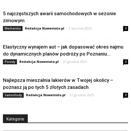
5 najczęstszych awarii samochodowych w sezonie
zimowym
Redakcja Nowemoto.pl
-
2 stycznia 2026
Mechanika
0
Elastyczny wynajem aut – jak dopasować okres najmu
do dynamicznych planów podróży po Poznaniu...
Redakcja Nowemoto.pl
-
31 grudnia 2025
Porady
0
Najlepsza mieszalnia lakierów w Twojej okolicy –
poznasz ją po tych 5 złotych zasadach
Redakcja Nowemoto.pl
-
31 grudnia 2025
Samochody
0
Kategorie
Kategorie