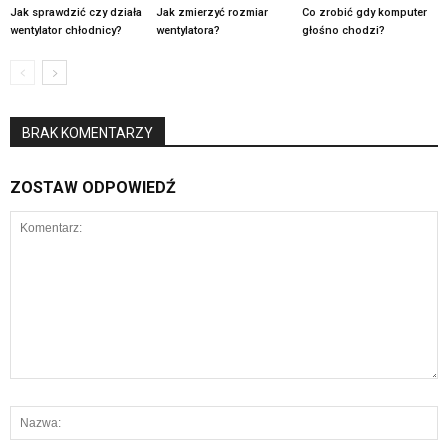
Jak sprawdzić czy działa
Jak zmierzyć rozmiar
Co zrobić gdy komputer
wentylator chłodnicy?
wentylatora?
głośno chodzi?
BRAK KOMENTARZY
ZOSTAW ODPOWIEDŹ