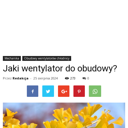
Mechanika
Obudowy wentylatorów chłodnicy
Jaki wentylator do obudowy?
Przez
Redakcja
-
25 sierpnia 2024
273
0