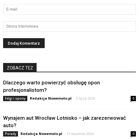
ZOBACZ TEŻ
Dlaczego warto powierzyć obsługę opon
profesjonalistom?
Redakcja Nowemoto.pl
-
2 lipca 2026
Felgi i opony
0
Wynajem aut Wrocław Lotnisko – jak zarezerwować
auto?
Redakcja Nowemoto.pl
-
17 kwietnia 2026
Porady
0