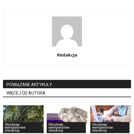
Redakcja
POWIĄZANE ARTYKUŁY
WIĘCEJ OD AUTORA
Obudowy
Obudowy
Obudowy
wentylatorów
wentylatorów
wentylatorów
chłodnicy
chłodnicy
chłodnicy