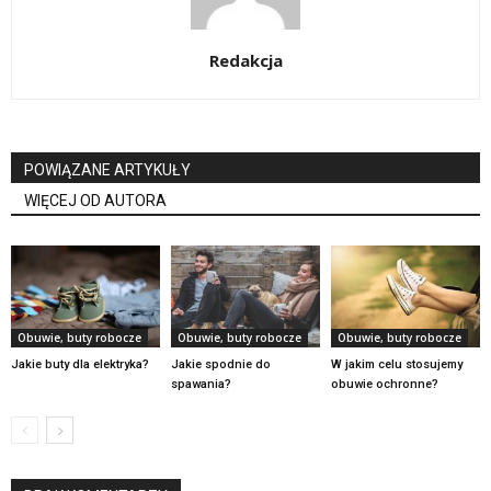
Redakcja
POWIĄZANE ARTYKUŁY
WIĘCEJ OD AUTORA
Obuwie, buty robocze
Obuwie, buty robocze
Obuwie, buty robocze
Jakie buty dla elektryka?
Jakie spodnie do
W jakim celu stosujemy
spawania?
obuwie ochronne?