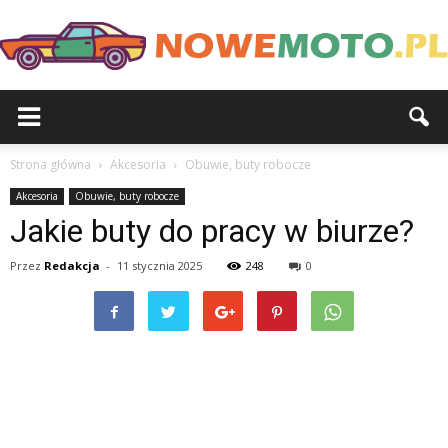
Strona główna
Akcesoria
Obuwie, buty robocze
Akcesoria
Obuwie, buty robocze
Jakie buty do pracy w biurze?
Przez
Redakcja
-
11 stycznia 2025
248
0