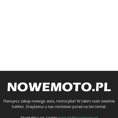
Planujesz zakup nowego auta, motocykla? W takim razie świetnie
trafiłeś. Znajdziesz u nas mnóstwo porad na ten temat.
Skontaktuj się z nami:
kontakt@nowemoto.pl