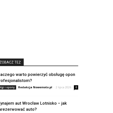
ZOBACZ TEŻ
laczego warto powierzyć obsługę opon
rofesjonalistom?
Redakcja Nowemoto.pl
-
2 lipca 2026
elgi i opony
0
ynajem aut Wrocław Lotnisko – jak
arezerwować auto?