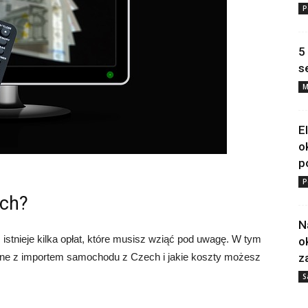
P
5
s
M
E
o
p
P
ech?
N
istnieje kilka opłat, które musisz wziąć pod uwagę. W tym
o
ane z importem samochodu z Czech i jakie koszty możesz
z
S