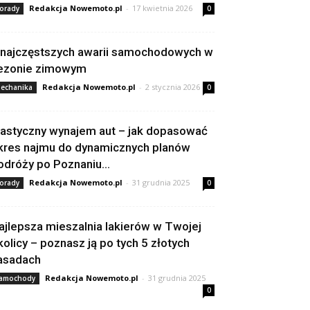
Redakcja Nowemoto.pl
-
17 kwietnia 2026
orady
0
 najczęstszych awarii samochodowych w
ezonie zimowym
Redakcja Nowemoto.pl
-
2 stycznia 2026
echanika
0
lastyczny wynajem aut – jak dopasować
kres najmu do dynamicznych planów
odróży po Poznaniu...
Redakcja Nowemoto.pl
-
31 grudnia 2025
orady
0
ajlepsza mieszalnia lakierów w Twojej
kolicy – poznasz ją po tych 5 złotych
asadach
Redakcja Nowemoto.pl
-
31 grudnia 2025
amochody
0