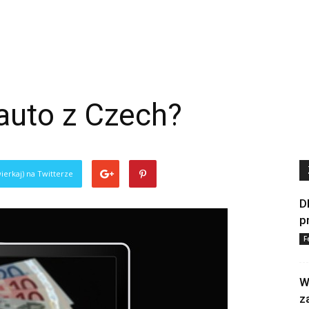
 auto z Czech?
ierkaj) na Twitterze
D
p
F
W
z