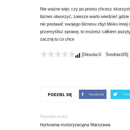
Nie ważne więc czy po prostu chcesz skorzys
biznes otworzyć, zawsze warto wiedzieć gdzie 
nie postawić swojego biznesu zbyt blisko innej 
przemyślisz sprawę, to możesz całkiem pozytyw
zacznij to co chce
[Głosów:0 Średnia:0/5]
PODZIEL SIĘ
Facebook
Twit
Poprzedni artykuł
Hurtownia motoryzacyjna Warszawa