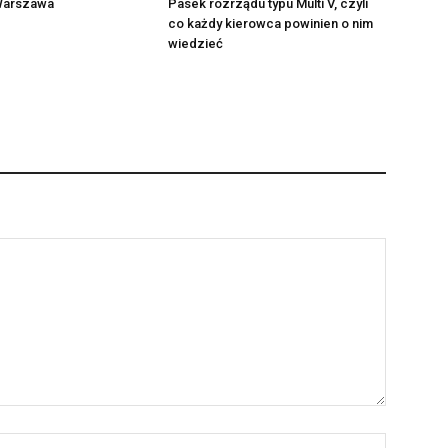
Warszawa
Pasek rozrządu typu Multi V, czyli
co każdy kierowca powinien o nim
wiedzieć