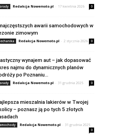
Redakcja Nowemoto.pl
-
17 kwietnia 2026
orady
0
 najczęstszych awarii samochodowych w
ezonie zimowym
Redakcja Nowemoto.pl
-
2 stycznia 2026
echanika
0
lastyczny wynajem aut – jak dopasować
kres najmu do dynamicznych planów
odróży po Poznaniu...
Redakcja Nowemoto.pl
-
31 grudnia 2025
orady
0
ajlepsza mieszalnia lakierów w Twojej
kolicy – poznasz ją po tych 5 złotych
asadach
Redakcja Nowemoto.pl
-
31 grudnia 2025
amochody
0