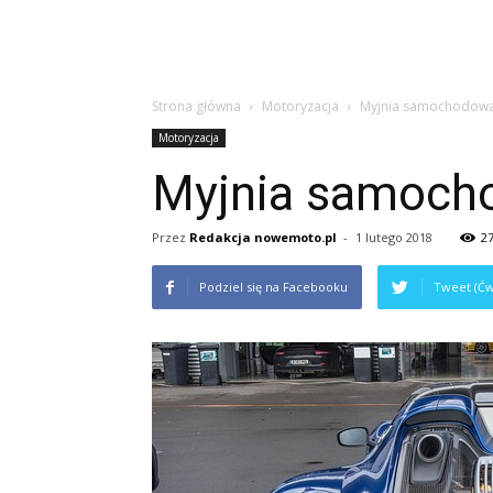
Strona główna
Motoryzacja
Myjnia samochodow
Motoryzacja
Myjnia samoch
Przez
Redakcja nowemoto.pl
-
1 lutego 2018
2
Podziel się na Facebooku
Tweet (Ćw