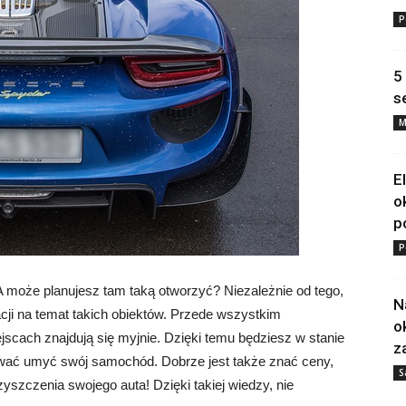
P
5
s
M
E
o
p
P
A może planujesz tam taką otworzyć? Niezależnie od tego,
N
acji na temat takich obiektów. Przede wszystkim
o
jscach znajdują się myjnie. Dzięki temu będziesz w stanie
z
ować umyć swój samochód. Dobrze jest także znać ceny,
S
yszczenia swojego auta! Dzięki takiej wiedzy, nie