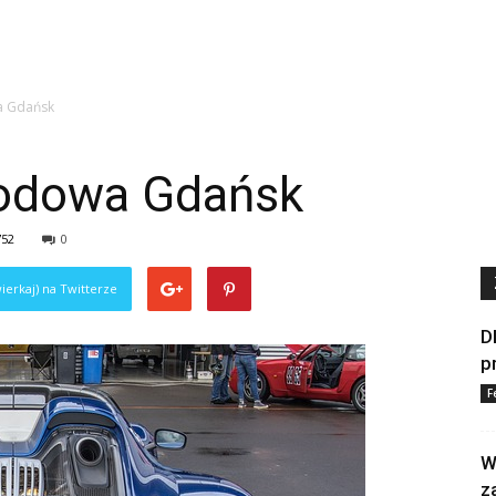
a Gdańsk
odowa Gdańsk
752
0
ierkaj) na Twitterze
D
p
F
W
z