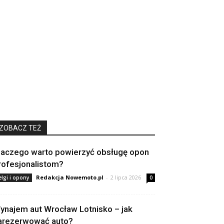
ZOBACZ TEŻ
laczego warto powierzyć obsługę opon
rofesjonalistom?
Redakcja Nowemoto.pl
-
2 lipca 2026
elgi i opony
0
ynajem aut Wrocław Lotnisko – jak
arezerwować auto?