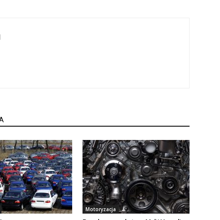
l
A
Motoryzacja