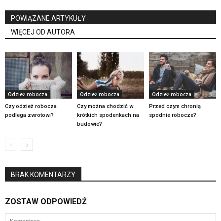
POWIĄZANE ARTYKUŁY
WIĘCEJ OD AUTORA
Odzież robocza
Odzież robocza
Odzież robocza
Czy odzież robocza
Czy można chodzić w
Przed czym chronią
podlega zwrotowi?
krótkich spodenkach na
spodnie robocze?
budowie?
BRAK KOMENTARZY
ZOSTAW ODPOWIEDŹ