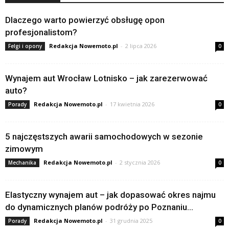
Dlaczego warto powierzyć obsługę opon
profesjonalistom?
Redakcja Nowemoto.pl
-
2 lipca 2026
Felgi i opony
0
Wynajem aut Wrocław Lotnisko – jak zarezerwować
auto?
Redakcja Nowemoto.pl
-
17 kwietnia 2026
Porady
0
5 najczęstszych awarii samochodowych w sezonie
zimowym
Redakcja Nowemoto.pl
-
2 stycznia 2026
Mechanika
0
Elastyczny wynajem aut – jak dopasować okres najmu
do dynamicznych planów podróży po Poznaniu...
Redakcja Nowemoto.pl
-
31 grudnia 2025
Porady
0