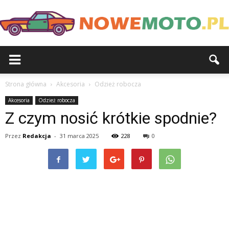
Strona główna
Akcesoria
Odzież robocza
Akcesoria
Odzież robocza
Z czym nosić krótkie spodnie?
Przez
Redakcja
-
31 marca 2025
228
0