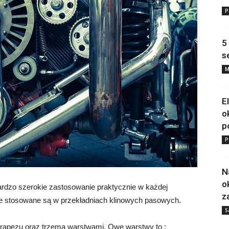
P
5
s
M
E
o
p
P
N
o
ardzo szerokie zastosowanie praktycznie w każdej
z
owe stosowane są w przekładniach klinowych pasowych.
S
 trapezu oraz trzema warstwami. Owe warstwy to :