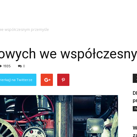
 we współczesnym przemyśle
nowych we współczesn
1935
0
ierkaj) na Twitterze
D
p
F
W
z